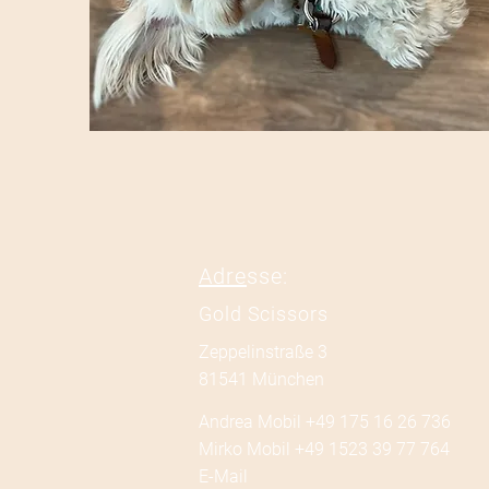
Adre
sse:
Gold Scissors
Zeppelinstraße 3
81541 München
Andrea Mobil +49 175 16 26 736
Mirko Mobil +49 1523 39 77 764
E-Mail