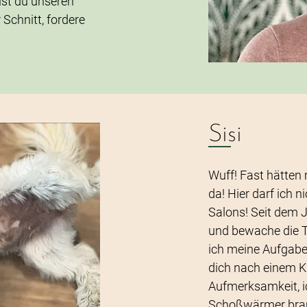
llst du unseren
 Schnitt, fordere
Sisi
Wuff! Fast hätten
da! Hier darf ich ni
Salons! Seit dem 
und bewache die T
ich meine Aufgabe
dich nach einem Kr
Aufmerksamkeit, i
Schoßwärmer brauc