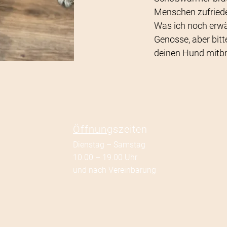
Menschen zufriede
Was ich noch erwäh
Genosse, aber bit
deinen Hund mitbr
Öffnun
gszeiten
Dienstag – Samstag
10.00 – 19.00 Uhr
und nach Vereinbarung