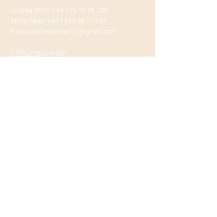
Andrea Mobil
+49 175 16 26 736
Mirko Mobil
+49 1523 39 77 764
E-Mail
andrealinhart12@gmail.com
Öffnun
gszeiten
Dienstag – Samstag
10.00 – 19.00 Uhr
und nach Vereinbarung
Quick
links
Impressum
Datenschutzerklärung
Termin buchen
goldscissorsmunich
© 2021 Gold Scissors