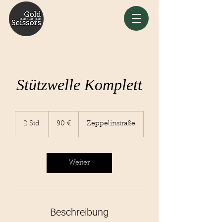
Stützwelle Komplett
90
Euro
2 Std.
2
90 €
Zeppelinstraße
S
t
d
.
Weiter
Beschreibung